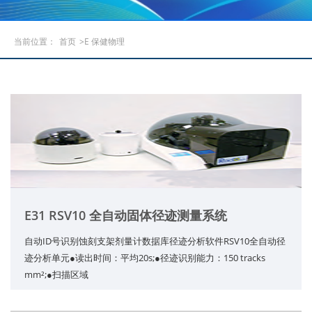
当前位置：
首页
>E 保健物理
E31 RSV10 全自动固体径迹测量系统
自动ID号识别蚀刻支架剂量计数据库径迹分析软件RSV10全自动径
迹分析单元●读出时间：平均20s;●径迹识别能力：150 tracks
mm²;●扫描区域