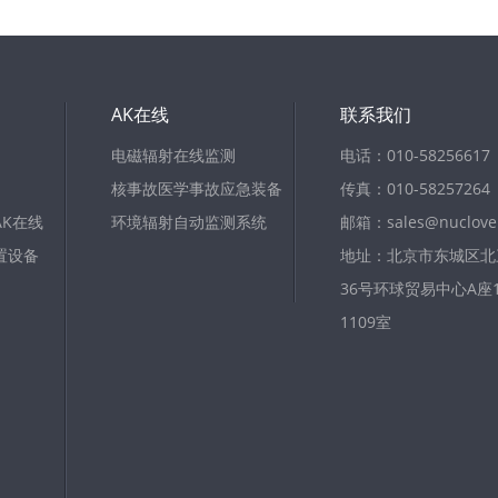
AK在线
联系我们
电磁辐射在线监测
电话：010-58256617
核事故医学事故应急装备
传真：010-58257264
K在线
环境辐射自动监测系统
邮箱：sales@nuclove
置设备
地址：北京市东城区北
36号环球贸易中心A座11
1109室