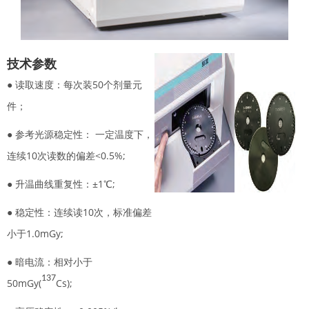
技术参数
● 读取速度：每次装50个剂量元
件；
● 参考光源稳定性： 一定温度下，
连续10次读数的偏差<0.5%;
● 升温曲线重复性：±1℃;
● 稳定性：连续读10次，标准偏差
小于1.0mGy;
● 暗电流：相对小于
137
50mGy(
Cs);