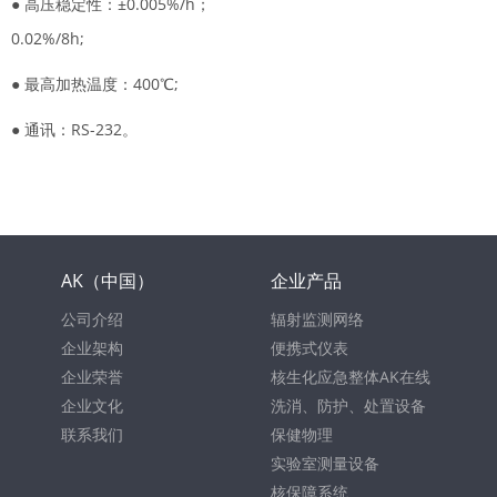
● 高压稳定性：±0.005%/h；
0.02%/8h;
● 最高加热温度：400℃;
● 通讯：RS-232。
AK（中国）
企业产品
公司介绍
辐射监测网络
企业架构
便携式仪表
企业荣誉
核生化应急整体AK在线
企业文化
洗消、防护、处置设备
联系我们
保健物理
实验室测量设备
核保障系统